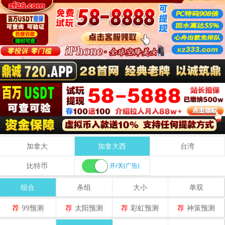
加拿大
加拿大西
台湾
比特币
开/关(广告)
组合
杀组
大小
单双
荐
99预测
荐
太阳预测
荐
彩虹预测
荐
神策预测