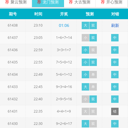
荐
聚云预测
荐
龙门预测
荐
大古预测
荐
开心预测
期号
时间
开奖
预测
对错
01
:
06
刷新
61438
23:10
大
双
61437
23:05
1+6+7=14
小
双
中
61436
22:59
3+3+1=7
小
双
中
61435
22:55
7+5+0=12
小
双
中
61434
22:49
5+6+1=12
小
单
中
61433
22:45
9+3+4=16
大
单
中
61432
22:40
2+9+5=16
小
双
中
61431
22:35
4+4+1=9
大
双
错
61430
22:30
9+2+6=17
大
双
中