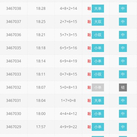
3467038
18:28
4+8+2=14
殺
大单
中
3467037
18:25
2+7+6=15
殺
大双
中
3467036
18:21
5+7+3=15
殺
小双
中
3467035
18:18
6+5+5=16
殺
小单
中
3467034
18:14
6+9+4=19
殺
小单
中
3467033
18:11
0+7+8=15
殺
小双
中
3467032
18:07
5+0+8=13
殺
小单
错
3467031
18:04
1+7+0=8
殺
大单
中
3467030
18:00
4+4+4=12
殺
小单
中
3467029
17:57
4+9+9=22
殺
小单
中