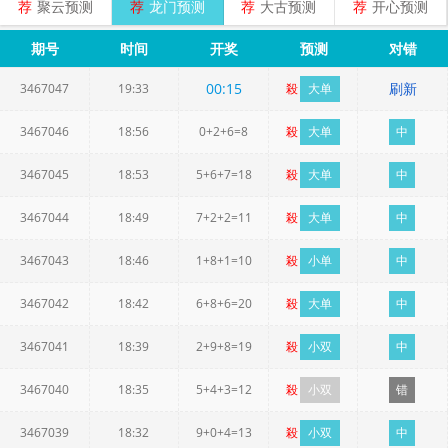
荐
聚云预测
荐
龙门预测
荐
大古预测
荐
开心预测
期号
时间
开奖
预测
对错
00
:
15
刷新
3467047
19:33
殺
大单
3467046
18:56
0+2+6=8
殺
大单
中
3467045
18:53
5+6+7=18
殺
大单
中
3467044
18:49
7+2+2=11
殺
大单
中
3467043
18:46
1+8+1=10
殺
小单
中
3467042
18:42
6+8+6=20
殺
大单
中
3467041
18:39
2+9+8=19
殺
小双
中
3467040
18:35
5+4+3=12
殺
小双
错
3467039
18:32
9+0+4=13
殺
小双
中