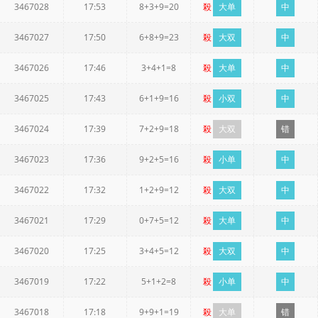
3467028
17:53
8+3+9=20
殺
大单
中
3467027
17:50
6+8+9=23
殺
大双
中
3467026
17:46
3+4+1=8
殺
大单
中
3467025
17:43
6+1+9=16
殺
小双
中
3467024
17:39
7+2+9=18
殺
大双
错
3467023
17:36
9+2+5=16
殺
小单
中
3467022
17:32
1+2+9=12
殺
大双
中
3467021
17:29
0+7+5=12
殺
大单
中
3467020
17:25
3+4+5=12
殺
大双
中
3467019
17:22
5+1+2=8
殺
小单
中
3467018
17:18
9+9+1=19
殺
大单
错