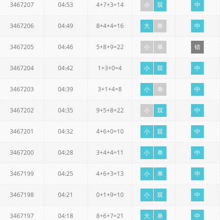
3467207
04:53
4+7+3=14
小
双
中
3467206
04:49
8+4+4=16
大
单
中
3467205
04:46
5+8+9=22
小
单
错
3467204
04:42
1+3+0=4
小
双
中
3467203
04:39
3+1+4=8
小
单
中
3467202
04:35
9+5+8=22
小
双
中
3467201
04:32
4+6+0=10
小
双
中
3467200
04:28
3+4+4=11
小
单
中
3467199
04:25
4+6+3=13
小
单
中
3467198
04:21
0+1+9=10
小
双
中
3467197
04:18
8+6+7=21
大
单
中