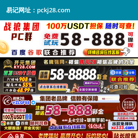
易记网址：pckj28.com